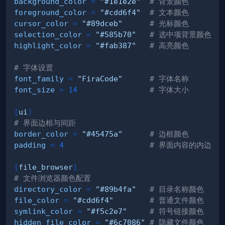
background_color
=
"#1e1e2e"
# 背景颜色
foreground_color
=
"#cdd6f4"
# 文本颜色
cursor_color
=
"#89dceb"
# 光标颜色
selection_color
=
"#585b70"
# 选中项背景颜色
highlight_color
=
"#fab387"
# 高亮颜色
# 字体设置
font_family
=
"FiraCode"
# 字体名称
font_size
=
14
# 字体大小
[
ui
]
# 界面边框与间距
border_color
=
"#45475a"
# 边框颜色
padding
=
4
# 界面内容的内边距
[
file_browser
]
# 文件浏览器颜色配置
directory_color
=
"#89b4fa"
# 目录名称颜色
file_color
=
"#cdd6f4"
# 普通文件颜色
symlink_color
=
"#f5c2e7"
# 符号链接颜色
hidden_file_color
=
"#6c7086"
# 隐藏文件颜色