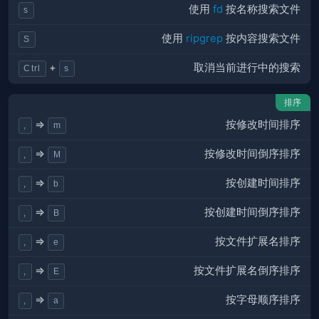
使用
fd
按名称搜索文件
s
使用
ripgrep
按内容搜索文件
S
取消当前进行中的搜索
+
Ctrl
s
排序
按修改
时间
排序
⇒
,
m
按修改
时间倒序
排序
⇒
,
M
按
创建时间
排序
⇒
,
b
按
创建时间
倒序排序
⇒
,
B
按文件
扩展名
排序
⇒
,
e
按文件
扩展名倒序
排序
⇒
,
E
按
字母顺序
排序
⇒
,
a