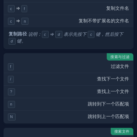
复制文件名
⇒
c
f
复制不带扩展名的文件名
⇒
c
n
复制路径
说明：
⇒
表示先按下
键，然后按下
c
d
c
键。
d
搜索与过滤
过滤文件
f
查找下一个文件
/
查找上一个文件
?
跳转到下一个匹配项
n
跳转到上一个匹配项
N
搜索文件