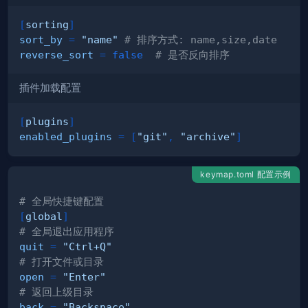
[
sorting
]
sort_by
=
"name"
# 排序方式: name,size,date
reverse_sort
=
false
# 是否反向排序
插件加载配置
[
plugins
]
enabled_plugins
=
[
"git"
,
"archive"
]
keymap.toml 配置示例
# 全局快捷键配置
[
global
]
# 全局退出应用程序
quit
=
"Ctrl+Q"
# 打开文件或目录
open
=
"Enter"
# 返回上级目录
back
=
"Backspace"