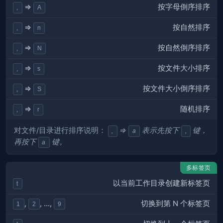
按
字母倒序
排序
⇒
,
A
按
自然
排序
⇒
,
n
按
自然倒序
排序
⇒
,
N
按文件
大小
排序
⇒
,
s
按文件
大小倒序
排序
⇒
,
S
随机
排序
⇒
,
r
对文件/目录进行排序说明：
⇒
表示先按下
键，
,
a
,
再按下
键。
a
多标签页
以当前工作目录创建新标签页
t
切换到第 N 个标签页
,
, ...,
1
2
9