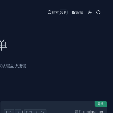
搜索
⌘K
编辑
单
默认键盘快捷键
导航
前往 declaration
|
Ctrl
B
Ctrl + Click