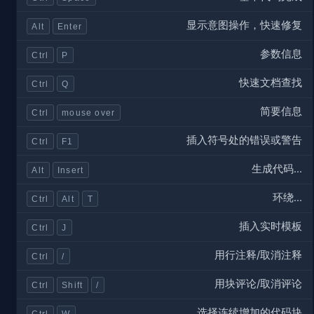
显示意图操作，快速修复
Alt
Enter
参数信息
Ctrl
P
快速文档查找
Ctrl
Q
简要信息
Ctrl
mouse over
插入符号处的错误或警告
Ctrl
F1
生成代码...
Alt
Insert
环绕...
Ctrl
Alt
T
插入实时模板
Ctrl
J
用行注释/取消注释
Ctrl
/
用块评论/取消评论
Ctrl
Shift
/
选择连续增加的代码块
Ctrl
W