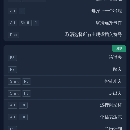
选择下一个出现
Alt
J
取消选择事件
Alt
Shift
J
取消选择所有出现或插入符号
Esc
调试
跨过去
F8
踏入
F7
智能步入
Shift
F7
走出去
Shift
F8
运行到光标
Alt
F9
评估表达式
Alt
F8
简历计划
F9