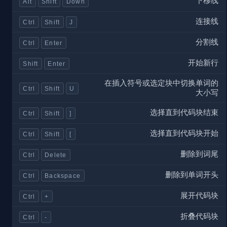
下移线
Alt
Shift
Down
连接线
Ctrl
Shift
J
分割线
Ctrl
Enter
开始新行
Shift
Enter
在插入符号或选定块中切换单词的
Ctrl
Shift
U
大小写
选择直到代码块结束
Ctrl
Shift
]
选择直到代码块开始
Ctrl
Shift
[
删除到词尾
Ctrl
Delete
删除到单词开头
Ctrl
Backspace
展开代码块
Ctrl
+
折叠代码块
Ctrl
-