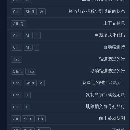
将当前选择减少到以前的状态
Ctrl
Shift
W
上下文信息
Alt+Q
重新格式化代码
Ctrl
Alt
L
自动缩进行
Ctrl
Alt
I
缩进选定的行
Tab
取消缩进选定的行
Shift
Tab
从最近的缓冲区粘贴...
Ctrl
Shift
V
复制当前行或选定块
Ctrl
D
删除插入符号处的行
Ctrl
Y
向上移动队列
Alt
Shift
Up