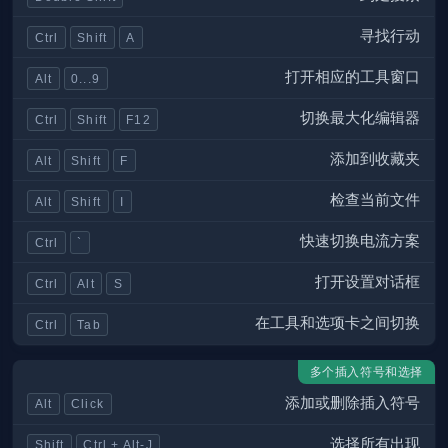
寻找行动
Ctrl
Shift
A
打开相应的工具窗口
Alt
0...9
切换最大化编辑器
Ctrl
Shift
F12
添加到收藏夹
Alt
Shift
F
检查当前文件
Alt
Shift
I
快速切换电流方案
Ctrl
`
打开设置对话框
Ctrl
Alt
S
在工具和选项卡之间切换
Ctrl
Tab
多个插入符号和选择
添加或删除插入符号
Alt
Click
选择所有出现
Shift
Ctrl + Alt-J