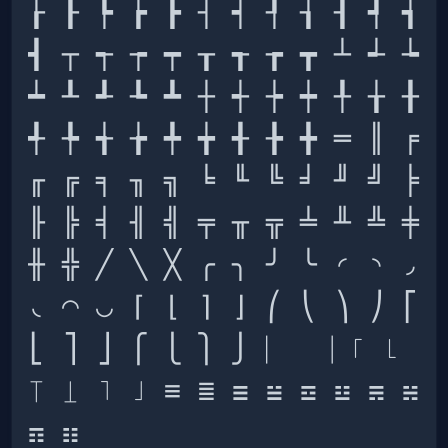
┟ ┠ ┡ ┢ ┣ ┤ ┥ ┦ ┧ ┨ ┩ ┪ 
┫ ┬ ┭ ┮ ┯ ┰ ┱ ┲ ┳ ┴ ┵ ┶ 
┷ ┸ ┹ ┺ ┻ ┼ ┽ ┾ ┿ ╀ ╁ ╂ 
╃ ╄ ╅ ╆ ╇ ╈ ╉ ╊ ╋ ═ ║ ╒ 
╓ ╔ ╕ ╖ ╗ ╘ ╙ ╚ ╛ ╜ ╝ ╞ 
╟ ╠ ╡ ╢ ╣ ╤ ╥ ╦ ╧ ╨ ╩ ╪ 
╫ ╬ ╱ ╲ ╳ ╭ ╮ ╯ ╰ ◜ ◝ ◞ 
◟ ◠ ◡ ⌈ ⌊ ⌉ ⌋ ⎛ ⎝ ⎞ ⎠ ⎡ 
⎣ ⎤ ⎦ ⎧ ⎩ ⎫ ⎭ ⎸ ⎹ ⎾ ⎿ 
⏉ ⏊ ⏋ ⏌ ≡ ≣ ☰ ☱ ☲ ☳ ☴ ☵ 