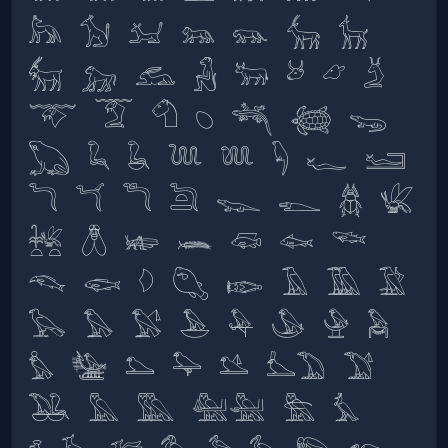
𓃦 𓃩 𓃫 𓃬 𓃮 𓃲 𓃴 
𓃶 𓃷 𓃹 𓃻 𓃽 𓃾 𓃿 𓄄 
𓄅 𓄆 𓄇 𓆇 𓆈 𓆉 𓆌 
𓆏 𓆗 𓆘 𓆙 𓆚 𓆐 𓆑 𓆒 
𓆓 𓆔 𓆕 𓆖 𓆊 𓆍 𓆣 𓆤 
𓆥 𓆦 𓆧 𓆨 𓆛 𓆜 𓆝 
𓆞 𓆟 𓆠 𓆡 𓆢 𓄿 𓅀 𓅁 
𓅂 𓅃 𓅄 𓅅 𓅆 𓅇 𓅈 𓅉 
𓅊 𓅋 𓅌 𓅍 𓅎 𓅏𓅐 𓅑 
𓅒 𓅓 𓅔 𓅕𓅖 𓅗 𓅘 