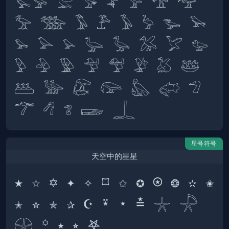
𓅙𓅚 𓅛 𓅜 𓅝 𓅞 𓅟 𓅠 
𓅡 𓅢 𓅣 𓅤 𓅥 𓅦 𓅧 𓅨 
𓅩 𓅪 𓅫 𓅬 𓅭 𓅮 𓅯 𓅰 
𓅱 𓅲 𓅳 𓅴 𓅵 𓅶 𓅷 𓅸 
𓅹 𓅺 𓅻 𓅼 𓅽 𓅾 𓅿 
星号符号
天空中的星星
★ ☆ ✡ ✦ ✧ ⌑ ✩ ✪ ⍟ ❂ ✫ ✬ 
✭ ✮ ✯ ✰ ☪ ⍣ ⋆ ≛ 𓇼 𓇻 