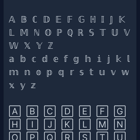
𝔸 𝔹 ℂ 𝔻 𝔼 𝔽 𝔾 ℍ 𝕀 𝕁 𝕂 
𝕃 𝕄 ℕ 𝕆 ℙ ℚ ℝ 𝕊 𝕋 𝕌 𝕍 
𝕒 𝕓 𝕔 𝕕 𝕖 𝕗 𝕘 𝕙 𝕚 𝕛 𝕜 𝕝 
𝕞 𝕟 𝕠 𝕡 𝕢 𝕣 𝕤 𝕥 𝕦 𝕧 𝕨 
🄰 🄱 🄲 🄳 🄴 🄵 🄶 
🄷 🄸 🄹 🄺 🄻 🄼 🄽 
🄾 🄿 🅀 🅁 🅂 🅃 🅄 