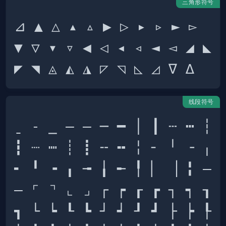
三角形符号
⊿ ▲ △ ▴ ▵ ▶ ▷ ▸ ▹ ► ▻ 
▼ ▽ ▾ ▿ ◀ ◁ ◂ ◃ ◄ ◅ ◢ ◣ 
线段符号
ˍ ‐ ⎯ ‒ ― ─ ━ │ ┃ ┄ ┅ ┆ 
┇ ┈ ┉ ┊ ┋ ╌ ╍ ╎ ╴ ╵ ╶ ╷ 
╸ ╹ ╺ ╻ ╼ ╽ ╾ ╿ ▏ ▕ ╏ – 
— ⌜ ⌝ ⌞ ⌟ ┌ ┍ ┎ ┏ ┐ ┑ ┒ 
┓ └ ┕ ┖ ┗ ┘ ┙ ┚ ┛ ├ ┝ ┞ 