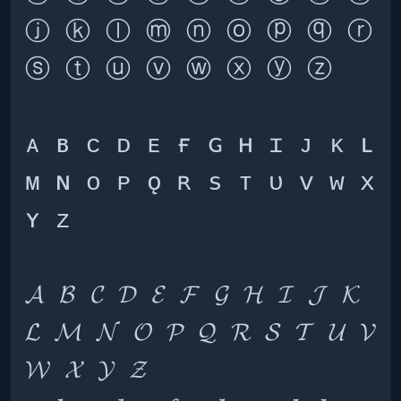
ⓙ ⓚ ⓛ ⓜ ⓝ ⓞ ⓟ ⓠ ⓡ 
ᴀ ʙ ᴄ ᴅ ᴇ ғ ɢ ʜ ɪ ᴊ ᴋ ʟ 
ᴍ ɴ ᴏ ᴘ ǫ ʀ s ᴛ ᴜ ᴠ ᴡ x 
𝓐 𝓑 𝓒 𝓓 𝓔 𝓕 𝓖 𝓗 𝓘 𝓙 𝓚 
𝓛 𝓜 𝓝 𝓞 𝓟 𝓠 𝓡 𝓢 𝓣 𝓤 𝓥 