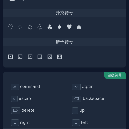
扑克符号
骰子符号
键盘符号
command
otptin
⌘
⌥
escap
backspace
⎋
⌫
delete
up
⌦
↑
right
left
→
←