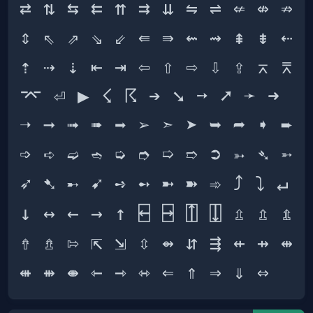
⇄ ⇅ ⇆ ⇇ ⇈ ⇉ ⇊ ⇋ ⇌ ⇍ ⇎ ⇏ 
⇕ ⇖ ⇗ ⇘ ⇙ ⇚ ⇛ ⇜ ⇝ ⇞ ⇟ ⇠ 
⇡ ⇢ ⇣ ⇤ ⇥ ⇦ ⇧ ⇨ ⇩ ⇪ ⌅ ⌆ 
⌤ ⏎ ▶ ☇ ☈ ➔ ➘ ➙ ➚ ➛ ➜ 
➝ ➞ ➟ ➠ ➡ ➢ ➣ ➤ ➥ ➦ ➧ ➨ 
➩ ➪ ➫ ➬ ➭ ➮ ➯ ➱ ➲ ➳ ➴ ➵ 
➶ ➷ ➸ ➹ ➺ ➻ ➼ ➽ ➾ ⤴ ⤵ ↵ 
↓ ↔ ← → ↑ ⍇ ⍈ ⍐ ⍗ ⇫ ⇬ ⇭ 
⇮ ⇯ ⇰ ⇱ ⇲ ⇳ ⇴ ⇵ ⇶ ⇷ ⇸ ⇹ 