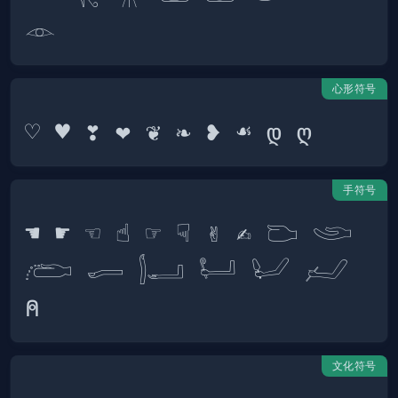
心形符号
手符号
☚ ☛ ☜ ☝ ☞ ☟ ✌ ✍ 𓂬 𓂩 
𓂨 𓂷 𓂭𓂝 𓂡 𓂦 𓃈 
文化符号