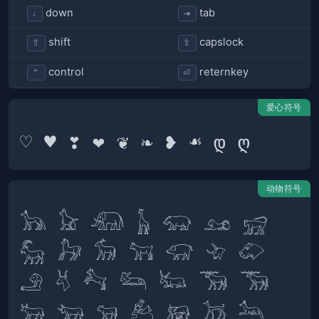
down
tab
↓
⇥
shift
capslock
⇧
⇪
control
reternkey
⌃
⏎
爱心符号
动物符号
𓃥 𓃠 𓃰 𓃱 𓃯 𓃭 𓃸 
𓃵 𓃗 𓃘 𓃙 𓃟 𓄀 𓄁 
𓄂 𓄃 𓃚 𓃛 𓃜 𓃝 𓃞 
𓃒 𓃓 𓃔 𓃕 𓃖 𓃡 𓃢 