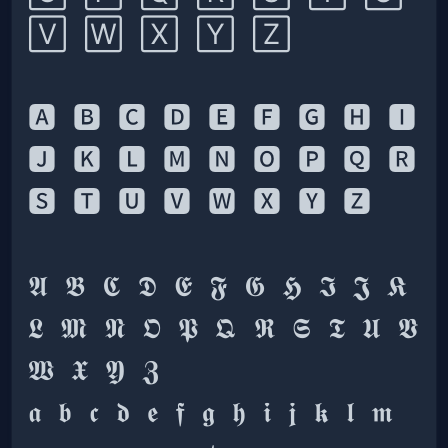
🅰 🅱 🅲 🅳 🅴 🅵 🅶 🅷 🅸 
🅹 🅺 🅻 🅼 🅽 🅾 🅿 🆀 🆁 
𝕬 𝕭 𝕮 𝕯 𝕰 𝕱 𝕲 𝕳 𝕴 𝕵 𝕶 
𝕷 𝕸 𝕹 𝕺 𝕻 𝕼 𝕽 𝕾 𝕿 𝖀 𝖁 
𝖆 𝖇 𝖈 𝖉 𝖊 𝖋 𝖌 𝖍 𝖎 𝖏 𝖐 𝖑 𝖒 