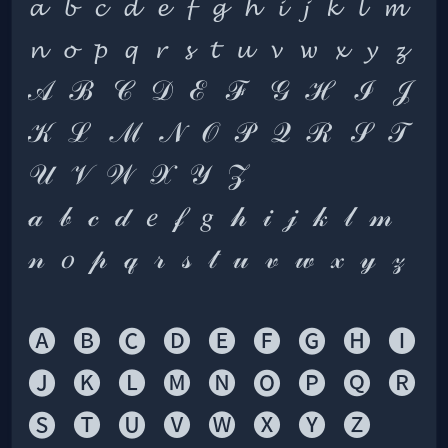
𝓪 𝓫 𝓬 𝓭 𝓮 𝓯 𝓰 𝓱 𝓲 𝓳 𝓴 𝓵 𝓶 
𝒜 ℬ 𝒞 𝒟 ℰ ℱ 𝒢 ℋ ℐ 𝒥 
𝒦 ℒ ℳ 𝒩 𝒪 𝒫 𝒬 ℛ 𝒮 𝒯 
𝒶 𝒷 𝒸 𝒹 𝑒 𝒻 𝑔 𝒽 𝒾 𝒿 𝓀 𝓁 𝓂 
🅐 🅑 🅒 🅓 🅔 🅕 🅖 🅗 🅘 
🅙 🅚 🅛 🅜 🅝 🅞 🅟 🅠 🅡 