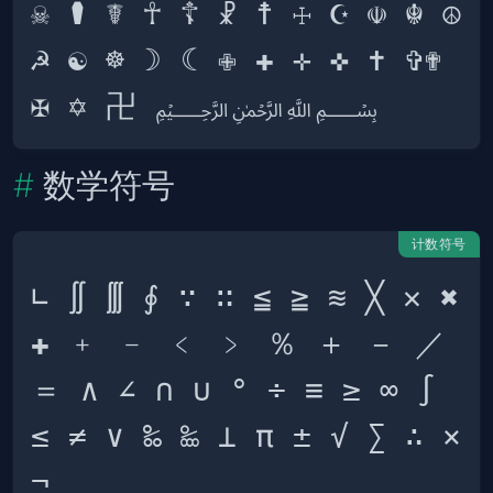
☠ ⚰ ☤ ☥ ☦ ☧ ☨ ☩ ☪ ☫ ☬ ☮
☭ ☯ ☸ ☽ ☾ ✙ ✚ ✛ ✜ ✝ ✞✟ 
数学符号
计数符号
∟ ∬ ∭ ∮ ∵ ∷ ≦ ≧ ≋ ╳ ✕ ✖ 
✚ ﹢ ﹣ ﹤ ﹥ ％ ＋ － ／ 
＝ ∧ ∠ ∩ ∪ ° ÷ ≡ ≥ ∞ ∫ 
≤ ≠ ∨ ‰ ‱ ⊥ π ± √ ∑ ∴ × 