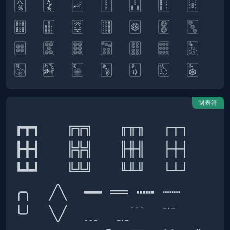
🀎  🀏  🀐  🀑  🀒  🀓  🀔  
🀕  🀖  🀗  🀘  🀙  🀚  🀛  
🀜  🀝  🀞  🀟  🀠  🀡  🀢  
制表符