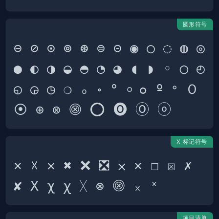
圆形符号
⊖ ⊘ ⊙ ⊚ ⊛ ⊜ ⊝ ◉ ○ ◌ ◍ ◎ 
● ◐ ◑ ◒ ◓ ◔ ◕ ◖ ◗ ◦ ◯ ◴ 
◵ ◶ ◷ ❍ ₒ ॰ ° ৹ ๐ º 𐤏 Ｏ 
X 标记符号
× ☓ ✕ ✖ ❌ ❎ ⨉ ⨯ ☐ ☒ ✗ 
项目清单