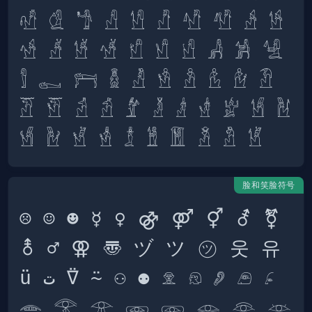
𓁗 𓁘 𓁙 𓀭 𓀮 𓀯 𓀰 𓀱 𓀲 𓀳 
𓀴 𓀵 𓀶 𓀷 𓀸 𓀹 𓀺 𓀻 𓀼 𓀽 
𓀾 𓀿 𓁀 𓁲 𓁚 𓁛 𓁜 𓁝 𓁞 𓁟 
𓁠 𓁡 𓁢 𓁣 𓁤 𓁥 𓁦 𓁧 𓁨 𓁩 𓁪 
脸和笑脸符号
☹ ☺ ☻ ☿ ♀ ⚣ ⚤ ⚥ ⚦ ⚧  
⚨ ♂ ⚢ 〠 ヅ ツ ㋡ 웃 유 
ü ت ⍢ ⍨ ⚇ ⚉ 𓁷 𓁶 𓂈 𓂉 𓂊 
𓂎 𓂀 𓁿 𓁾 𓁽 𓁼 𓁻 𓁺 