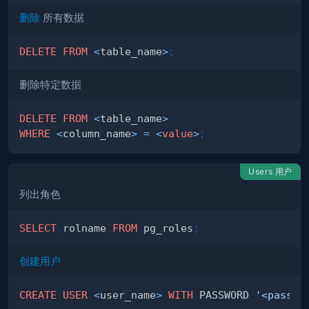
删除
所有数据
DELETE
FROM
<
table_name
>
;
删除特定数据
DELETE
FROM
<
table_name
>
WHERE
<
column_name
>
=
<
value
>
;
Users 用户
列出角色
SELECT
 rolname 
FROM
 pg_roles
;
创建用户
CREATE
USER
<
user_name
>
WITH
 PASSWORD 
'<passwo