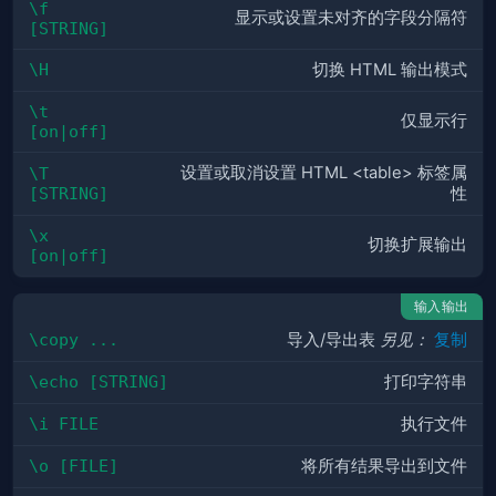
\f 
显示或设置未对齐的字段分隔符
[STRING]
\H
切换 HTML 输出模式
\t 
仅显示行
[on|off]
设置或取消设置 HTML <table> 标签属
\T 
[STRING]
性
\x 
切换扩展输出
[on|off]
输入输出
\copy ...
导入/导出表
另见：
复制
\echo [STRING]
打印字符串
\i FILE
执行文件
\o [FILE]
将所有结果导出到文件