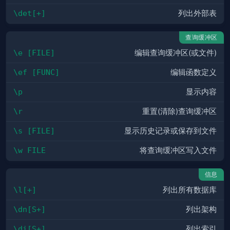
\det[+]
列出外部表
查询缓冲区
\e [FILE]
编辑查询缓冲区(或文件)
\ef [FUNC]
编辑函数定义
\p
显示内容
\r
重置(清除)查询缓冲区
\s [FILE]
显示历史记录或保存到文件
\w FILE
将查询缓冲区写入文件
信息
\l[+]
列出所有数据库
\dn[S+]
列出架构
\di[S+]
列出索引