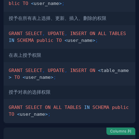
blic
TO
<
user_name
>
;
授予在所有表上选择、更新、插入、删除的权限
GRANT
SELECT
,
UPDATE
,
INSERT
ON
ALL
TABLES
IN
SCHEMA
public
TO
<
user_name
>
;
在表上授予权限
GRANT
SELECT
,
UPDATE
,
INSERT
ON
<
table_name
>
TO
<
user_name
>
;
授予对表的选择权限
GRANT
SELECT
ON
ALL
TABLES
IN
SCHEMA
public
TO
<
user_name
>
;
Columns 列