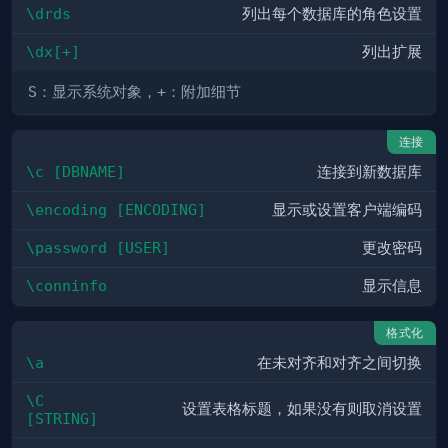
\drds
列出每个数据库的角色设置
\dx[+]
列出扩展
S
：显示系统对象，
+
：附加细节
连接
\c [DBNAME]
连接到新数据库
\encoding [ENCODING]
显示或设置客户端编码
\password [USER]
更改密码
\conninfo
显示信息
格式化
\a
在未对齐和对齐之间切换
\C 
设置表格标题，如果没有则取消设置
[STRING]