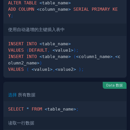
ALTER
TABLE
<
table_name
>
ADD
COLUMN
<
column_name
>
SERIAL
PRIMARY
KE
Y
;
使用自动递增的主键插入表中
INSERT
INTO
<
table_name
>
VALUES
(
DEFAULT
,
<
value1
>
)
;
INSERT
INTO
<
table_name
>
(
<
column1_name
>
,
<
c
olumn2_name
>
)
VALUES
(
<
value1
>
,
<
value2
>
)
;
Data 数据
选择
所有数据
SELECT
*
FROM
<
table_name
>
;
读取一行数据