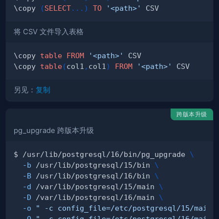
\copy 
(
SELECT
.
.
.
)
TO
'<path>'
将 CSV 文件导入表格
\copy 
table
FROM
'<path>'
\copy 
table
(
col1
,
col1
)
FROM
'<path>'
另见：
复制
跨版本升级
pg_upgrade 跨版本升级
$ /usr/lib/postgresql/16/bin/pg_upgrade 
\
-b
 /usr/lib/postgresql/15/bin 
\
-B
 /usr/lib/postgresql/16/bin 
\
-d
 /var/lib/postgresql/15/main 
\
-D
 /var/lib/postgresql/16/main 
\
-o
" -c config_file=/etc/postgresql/15/main/
-O
" -c config_file=/etc/postgresql/16/main/