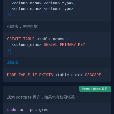
<
column_name
>
<
column_type
>
,
<
column_name
>
<
column_type
>
)
;
创建表，主键自增
CREATE
TABLE
<
table_name
>
(
<
column_name
>
SERIAL
PRIMARY
KEY
)
;
删除表
DROP
TABLE
IF
EXISTS
<
table_name
>
CASCADE
;
Permissions 权限
成为 postgres 用户，如果您有权限错误
sudo
su