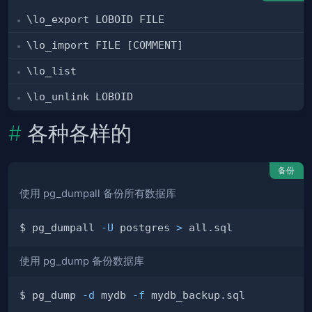
\lo_export LOBOID FILE
\lo_import FILE [COMMENT]
\lo_list
\lo_unlink LOBOID
各种各样的
备份
使用 pg_dumpall 备份所有数据库
$ pg_dumpall 
-U
 postgres 
>
使用 pg_dump 备份数据库
$ pg_dump 
-d
 mydb 
-f