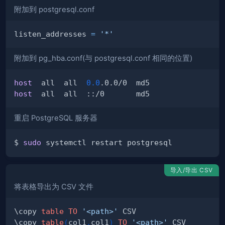
附加到 postgresql.conf
listen_addresses 
=
'*'
附加到 pg_hba.conf(与 postgresql.conf 相同的位置)
host
  all  all  
0.0
host
重启 PostgreSQL 服务器
$ 
sudo
导入/导出 CSV
将表格导出为 CSV 文件
\copy 
table
TO
'<path>'
\copy 
table
(
col1
,
col1
)
TO
'<path>'