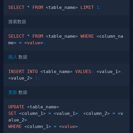
SELECT
*
FROM
<
table_name
>
LIMIT
1
;
搜索数据
SELECT
*
FROM
<
table_name
>
WHERE
<
column_na
me
>
=
<
value
>
;
插入
数据
INSERT
INTO
<
table_name
>
VALUES
(
<
value_1
>
,
<
value_2
>
)
;
更新
数据
UPDATE
<
table_name
>
SET
<
column_1
>
=
<
value_1
>
,
<
column_2
>
=
<
v
alue_2
>
WHERE
<
column_1
>
=
<
value
>
;