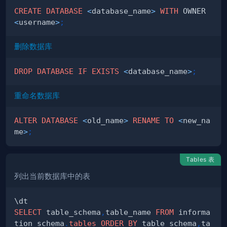
CREATE
DATABASE
<
database_name
>
WITH
 OWNER 
<
username
>
;
删除数据库
DROP
DATABASE
IF
EXISTS
<
database_name
>
;
重命名数据库
ALTER
DATABASE
<
old_name
>
RENAME
TO
<
new_na
me
>
;
Tables 表
列出当前数据库中的表
SELECT
 table_schema
,
table_name 
FROM
 informa
tion_schema
.
tables
ORDER
BY
 table_schema
,
ta