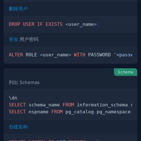
删除用户
DROP
USER
IF
EXISTS
<
user_name
>
;
更改
用户密码
ALTER
 ROLE 
<
user_name
>
WITH
 PASSWORD 
'<passwor
Schema
列出 Schemas
SELECT
 schema_name 
FROM
 information_schema
.
sch
SELECT
 nspname 
FROM
 pg_catalog
.
pg_namespace
;
创建架构