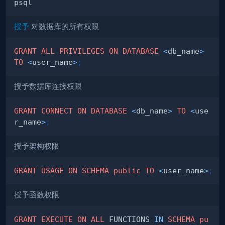
授予
对数据库的所有权限
GRANT
ALL
PRIVILEGES
ON
DATABASE
<
db_name
>
TO
<
user_name
>
;
授予数据库连接权限
GRANT
CONNECT
ON
DATABASE
<
db_name
>
TO
<
use
r_name
>
;
授予架构权限
GRANT
USAGE
ON
SCHEMA
public
TO
<
user_name
>
;
授予函数权限
GRANT
EXECUTE
ON
ALL
 FUNCTIONS 
IN
SCHEMA
pu