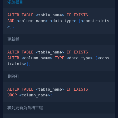
添加栏目
ALTER
TABLE
<
table_name
>
IF
EXISTS
ADD
<
column_name
>
<
data_type
>
[
<
constraints
>
]
;
更新栏
ALTER
TABLE
<
table_name
>
IF
EXISTS
ALTER
<
column_name
>
TYPE
<
data_type
>
[
<
cons
traints
>
]
;
删除列
ALTER
TABLE
<
table_name
>
IF
EXISTS
DROP
<
column_name
>
;
将列更新为自增主键