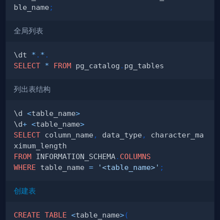
ble_name
;
全局列表
\dt 
*
.
*
.
SELECT
*
FROM
 pg_catalog
.
列出表结构
\d 
<
table_name
>
\d
+
<
table_name
>
SELECT
 column_name
,
 data_type
,
 character_ma
FROM
 INFORMATION_SCHEMA
.
COLUMNS
WHERE
 table_name 
=
'<table_name>'
;
创建表
CREATE
TABLE
<
table_name
>
(