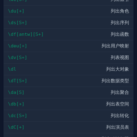
\du[+]
列出角色
\ds[S+]
列出序列
\df[antw][S+]
列出函数
\deu[+]
列出用户映射
\dv[S+]
列表视图
\dl
列出大对象
\dT[S+]
列出数据类型
\da[S]
列出聚合
\db[+]
列出表空间
\dc[S+]
列出转化
\dC[+]
列出演员表