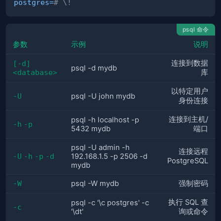
postgres
=
# \!
psql 命令
参数
示例
说明
连接到数据
[-d] 
psql -d mydb
<database>
库
以特定用户
-U
psql -U john mydb
身份连接
连接到主机/
psql -h localhost -p
-h
-p
5432 mydb
端口
psql -U admin -h
连接远程
-U
-h
-p
-d
192.168.1.5 -p 2506 -d
PostgreSQL
mydb
-W
psql -W mydb
强制密码
执行 SQL 查
psql -c '\c postgres' -c
-c
'\dt'
询或命令