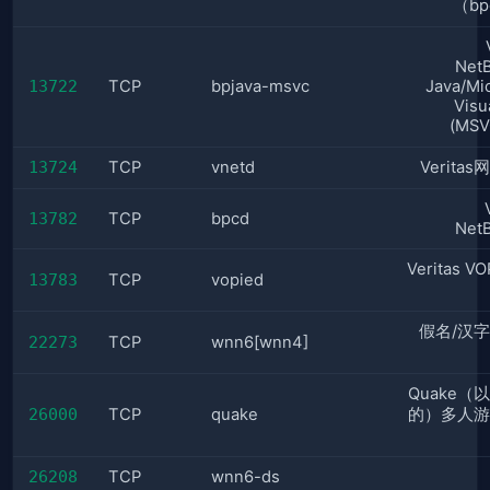
（bp
Net
13722
TCP
bpjava-msvc
Java/Mi
Visu
(MS
13724
TCP
vnetd
Verita
13782
TCP
bpcd
Net
Veritas V
13783
TCP
vopied
假名/汉
22273
TCP
wnn6[wnn4]
Quake（
26000
TCP
quake
的）多人游
26208
TCP
wnn6-ds