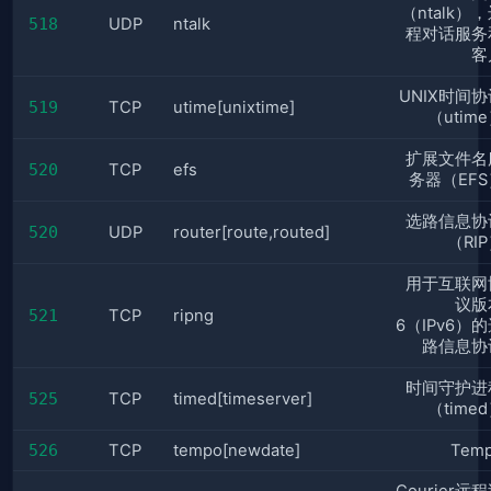
（ntalk）
518
UDP
ntalk
程对话服务
客
UNIX时间协
519
TCP
utime[unixtime]
（utim
扩展文件名
520
TCP
efs
务器（EFS
选路信息协
520
UDP
router[route,routed]
（RI
用于互联网
议版
521
TCP
ripng
6（IPv6）
路信息协
时间守护进
525
TCP
timed[timeserver]
（time
526
TCP
tempo[newdate]
Tem