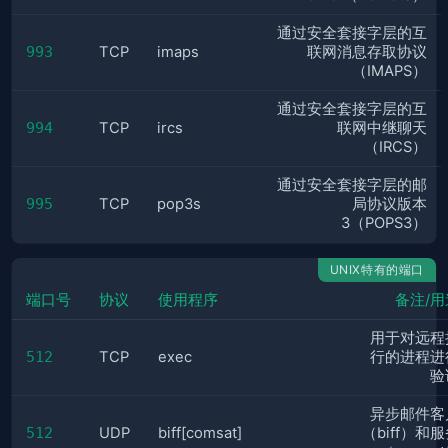
通过安全套接字层的互
993
TCP
imaps
联网消息存取协议
（IMAPS）
通过安全套接字层的互
994
TCP
ircs
联网中继聊天
（IRCS）
通过安全套接字层的邮
995
TCP
pop3s
局协议版本
3（POPS3）
UNIX特有的端口
端口号
协议
使用程序
备注/用
用于对远程
512
TCP
exec
行的进程进
验
异步邮件客
512
UDP
biff[comsat]
（biff）和