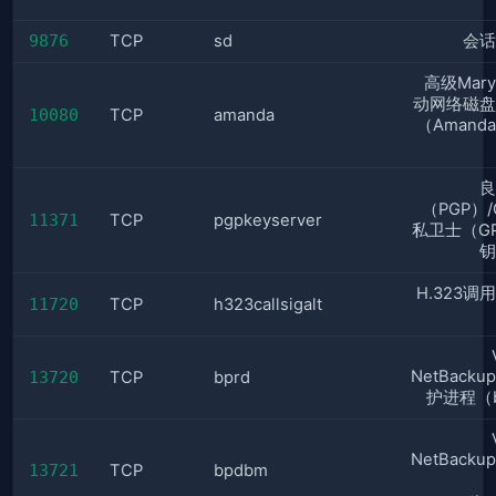
9876
TCP
sd
会话
高级Mary
动网络磁盘
10080
TCP
amanda
（Amand
良
（PGP）
11371
TCP
pgpkeyserver
私卫士（G
钥
H.323调
11720
TCP
h323callsigalt
NetBack
13720
TCP
bprd
护进程（b
NetBack
13721
TCP
bpdbm