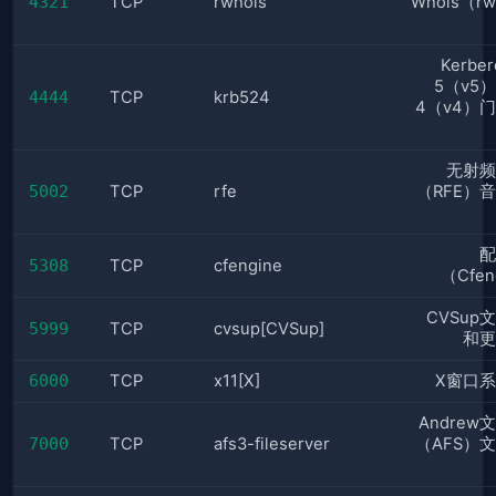
4321
TCP
rwhois
Whois（rw
Kerbe
5（v5
4444
TCP
krb524
4（v4）
无射频
5002
TCP
rfe
（RFE）
配
5308
TCP
cfengine
（Cfen
CVSup
5999
TCP
cvsup[CVSup]
和更
6000
TCP
x11[X]
X窗口
Andrew
7000
TCP
afs3-fileserver
（AFS）