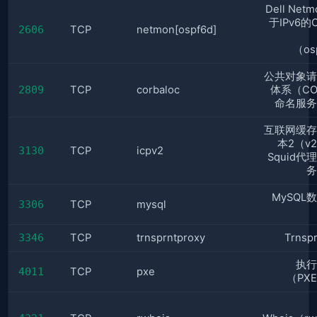
Dell Net
于IPv6的
2606
TCP
netmon[ospf6d]
（os
公共对象请
2809
TCP
corbaloc
体系（CO
命名服务
互联网缓存
本2（v
3130
TCP
icpv2
Squid代
务
MySQL
3306
TCP
mysql
3346
TCP
trnsprntproxy
Trnsp
执行
4011
TCP
pxe
（PX