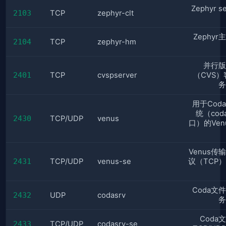
Zephyr s
2103
TCP
zephyr-clt
Zephy
2104
TCP
zephyr-hm
并行版
2401
TCP
cvspserver
（CVS）
务
用于Cod
统（cod
2430
TCP/UDP
venus
口）的Ven
Venus传
2431
TCP/UDP
venus-se
议（TCP
Coda文
2432
UDP
codasrv
务
Coda
2433
TCP/UDP
codasrv-se