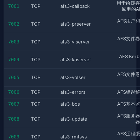
用于给缓存
7001
TCP
afs3-callback
回电的A
AFS用户
7002
TCP
afs3-prserver
AFS文件
7003
TCP
afs3-vlserver
AFS Ker
7004
TCP
afs3-kaserver
AFS文件
7005
TCP
afs3-volser
7006
TCP
afs3-errors
AFS错误
7007
TCP
afs3-bos
AFS基本
AFS服务
7008
TCP
afs3-update
器
AFS远程
7009
TCP
afs3-rmtsys