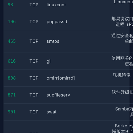
Linuxco
98
TCP
linuxconf
邮局协议
106
TCP
poppassd
进程（PO
通过安全
465
TCP
smtps
单
使用网关
616
TCP
gii
进
联机镜像（
808
TCP
omirr[omirrd]
软件升级协
871
TCP
supfileserv
Samb
901
TCP
swat
Berke
域版本9（B