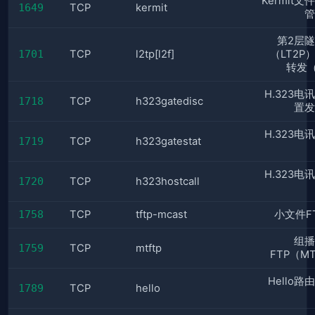
Kermit
1649
TCP
kermit
管
第2层
1701
TCP
l2tp[l2f]
（LT2P
转发（
H.323电
1718
TCP
h323gatedisc
置发
H.323电
1719
TCP
h323gatestat
H.323电
1720
TCP
h323hostcall
1758
TCP
tftp-mcast
小文件F
组播
1759
TCP
mtftp
FTP（M
Hello
1789
TCP
hello