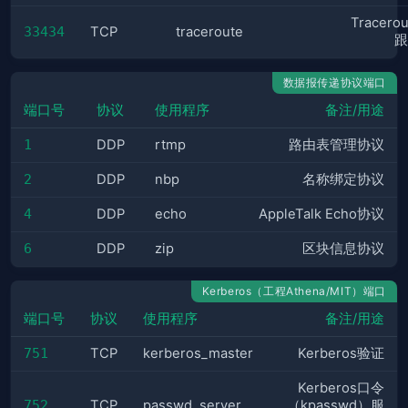
Tracero
33434
TCP
traceroute
跟
数据报传递协议端口
端口号
协议
使用程序
备注/用途
1
DDP
rtmp
路由表管理协议
2
DDP
nbp
名称绑定协议
4
DDP
echo
AppleTalk Echo协议
6
DDP
zip
区块信息协议
Kerberos（工程Athena/MIT）端口
端口号
协议
使用程序
备注/用途
751
TCP
kerberos_master
Kerberos验证
Kerberos口令
752
TCP
passwd_server
（kpasswd）服