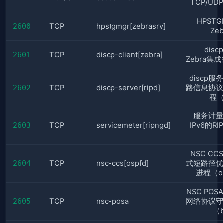
TCP/U
HPST
2600
TCP
hpstgmgr[zebrasrv]
Ze
dis
2601
TCP
discp-client[zebra]
Zebra集成的
discp服
2602
TCP
discp-server[ripd]
路信息协议
程（
服务计量
2603
TCP
servicemeter[ripngd]
IPv6的R
NSC C
2604
TCP
nsc-ccs[ospfd]
式短路径优
进程（o
NSC PO
2605
TCP
nsc-posa
网络协议守
（