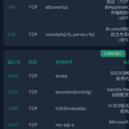
协议（TCP
548
TCP
afpovertcp
的Appletal
件编制协
（AF
Brunhoff
556
TCP
remotefs[rfs_server,rfs]
程文件系
（RF
注册的端口
端口号
协议
使用程序
备
SOCKS
1080
TCP
socks
程序代
Garcilis P
1236
TCP
bvcontrol[rmtcfg]
远程配置
H.323电
1300
TCP
h323hostcallsc
机电
Microsof
1433
TCP
ms-sql-s