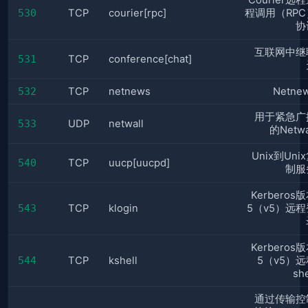
Courier远
530
TCP
courier[rpc]
程调用（RPC
协
互联网中继
531
TCP
conference[chat]
532
TCP
netnews
Netne
用于紧急广
533
UDP
netwall
的Netwa
Unix到Uni
540
TCP
uucp[uucpd]
制服
Kerberos
543
TCP
klogin
5（v5）远程
Kerberos
544
TCP
kshell
5（v5）远
she
通过传输控