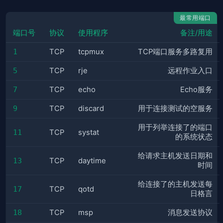
最常用端口
端口号
协议
使用程序
备注/用途
1
TCP
tcpmux
TCP端口服务多路复用
5
TCP
rje
远程作业入口
7
TCP
echo
Echo服务
9
TCP
discard
用于连接测试的空服务
用于列举连接了的端口
11
TCP
systat
的系统状态
给请求主机发送日期和
13
TCP
daytime
时间
给连接了的主机发送每
17
TCP
qotd
日格言
18
TCP
msp
消息发送协议