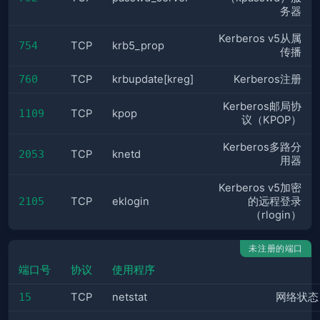
务器
Kerberos v5从属
754
TCP
krb5_prop
传播
760
TCP
krbupdate[kreg]
Kerberos注册
Kerberos邮局协
1109
TCP
kpop
议（KPOP）
Kerberos多路分
2053
TCP
knetd
用器
Kerberos v5加密
2105
TCP
eklogin
的远程登录
（rlogin）
未注册的端口
端口号
协议
使用程序
15
TCP
netstat
网络状态（