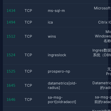
Microsof
1434
TCP
ms-sql-m
1494
TCP
ica
Citrix
Mi
Windo
1512
TCP
wins
名称
Ingres
1524
TCP
ingreslock
系统（DB
无
1525
TCP
prospero-np
Pr
Datametr
datametrics[old-
1645
TCP
radius]
的rad
sa-msg-
sa-msg-
1646
TCP
port[oldradacct]
前的rada