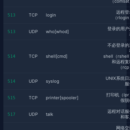
（comsa
远程登
513
TCP
login
（rlogi
登录的用户
513
UDP
who[whod]
不必登录的
514
TCP
shell[cmd]
shell（rshel
和远程复
（rc
UNIX系统日
514
UDP
syslog
服
打印机（lp
515
TCP
printer[spooler]
假脱
远程对话服
517
UDP
talk
和客
网络交