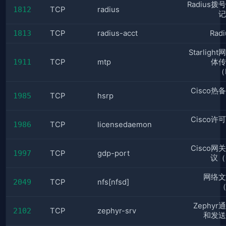
Radius
1812
TCP
radius
记
1813
TCP
radius-acct
Rad
Starligh
1911
TCP
mtp
体传
（
Cisco热
1985
TCP
hsrp
Cisco许
1986
TCP
licensedaemon
Cisco网
1997
TCP
gdp-port
议（
网络文
2049
TCP
nfs[nfsd]
（
Zephy
2102
TCP
zephyr-srv
和发送