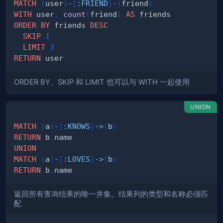
MATCH
(
user
)
-
[
:
FRIEND
]
-
(
friend
)
WITH
 user
,
count
(
friend
)
AS
ORDER
BY
 friends 
DESC
SKIP
1
LIMIT
3
RETURN
ORDER BY、SKIP 和 LIMIT 也可以与 WITH 一起使用
UNION
MATCH
(
a
)
-
[
:
KNOWS
]
->
(
b
)
RETURN
 b
.
UNION
MATCH
(
a
)
-
[
:
LOVES
]
->
(
b
)
RETURN
 b
.
返回所有查询结果的唯一并集。结果列的类型和名称必须匹
配