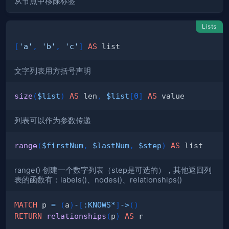
从节点中移除标签
Lists
[
'a'
,
'b'
,
'c'
]
AS
文字列表用方括号声明
size
(
$list
)
AS
 len
,
$list
[
0
]
AS
列表可以作为参数传递
range
(
$firstNum
,
$lastNum
,
$step
)
AS
range() 创建一个数字列表（step是可选的），其他返回列
表的函数有：labels()、nodes()、relationships()
MATCH
 p 
=
(
a
)
-
[
:
KNOWS
*
]
->
(
)
RETURN
relationships
(
p
)
AS