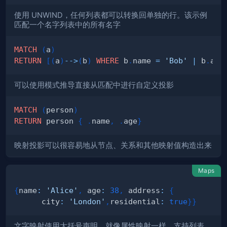
使用 UNWIND，任何列表都可以转换回单独的行。该示例
匹配一个名字列表中的所有名字
MATCH
(
a
)
RETURN
[
(
a
)
-->
(
b
)
WHERE
 b
.
name 
=
'Bob'
|
 b
.
age
可以使用模式推导直接从匹配中进行自定义投影
MATCH
(
person
)
RETURN
 person 
{
.
name
,
.
age
}
映射投影可以很容易地从节点、关系和其他映射值构造出来
Maps
{
name
:
'Alice'
,
 age
:
38
,
 address
:
{
      city
:
'London'
,
residential
:
true
}
}
文字映射使用大括号声明，就像属性映射一样。支持列表