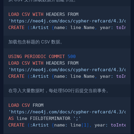
LOAD
CSV
WITH
'https://neo4j.com/docs/cypher-refcard/4.3/csv
CREATE
(
:
Artist
{
name
:
 line
.
Name
,
 year
:
toInte
加载包含标题的 CSV 数据。
USING
PERIODIC
COMMIT
500
LOAD
CSV
WITH
'https://neo4j.com/docs/cypher-refcard/4.3/csv
CREATE
(
:
Artist
{
name
:
 line
.
Name
,
 year
:
toInte
在导入大量数据时，每处理500行后提交当前事务。
LOAD
CSV
'https://neo4j.com/docs/cypher-refcard/4.3/csv
AS
 line FIELDTERMINATOR 
';'
CREATE
(
:
Artist
{
name
:
 line
[
1
]
,
 year
:
toIntege