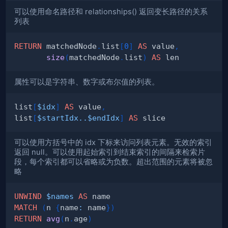
可以使用命名路径和 relationships() 返回变长路径的关系
列表
RETURN
 matchedNode
.
list
[
0
]
AS
 value
,
size
(
matchedNode
.
list
)
AS
属性可以是字符串、数字或布尔值的列表。
list
[
$idx
]
AS
 value
,
list
[
$startIdx
..
$endIdx
]
AS
可以使用方括号中的 idx 下标来访问列表元素。无效的索引
返回 null。可以使用起始索引到结束索引的间隔来检索片
段，每个索引都可以省略或为负数。超出范围的元素将被忽
略
UNWIND
$names
AS
MATCH
(
n 
{
name
:
 name
}
)
RETURN
avg
(
n
.
age
)