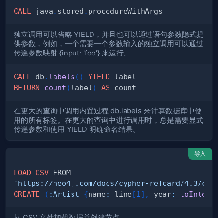
CALL
 java
.
stored
.
独立调用可以省略 YIELD，并且也可以通过语句参数隐式提
供参数，例如，一个需要一个参数输入的独立调用可以通过
传递参数映射 {input: 'foo'} 来运行。
CALL
 db
.
labels
(
)
YIELD
RETURN
count
(
label
)
AS
在更大的查询中调用内置过程 db.labels 来计算数据库中使
用的所有标签。在更大的查询中进行调用时，总是需要显式
传递参数和使用 YIELD 明确命名结果。
导入
LOAD
CSV
'https://neo4j.com/docs/cypher-refcard/4.3/csv
CREATE
(
:
Artist
{
name
:
 line
[
1
]
,
 year
:
toIntege
从 CSV 文件加载数据并创建节点。