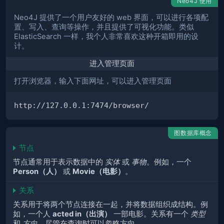
Neo4J 使用
Neo4J 提供了一个用户友好的 web 界面，可以进行各项配
置、写入、查询等操作，并且提供了可视化功能。类似
ElasticSearch 一样，我个人非常喜欢这种开箱即用的设
计。
进入管理页面
打开浏览器，输入下面网址，可以进入管理页面
http
:
//
127.0.0.1
:
7474
/
browser
/
图数据库概念
节点
节点通常用于表示数据中的
实体
或
事物
。例如，一个
Person（人）
或
Movie（电影）
。
关系
关系用于将两个节点连接在一起，并将数据组织成结构。例
如，一个人
acted in（出演）
一部电影。关系有一个
类型
和
方向
，尽管在查询时可以忽略方向。