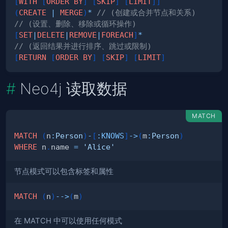
[
WITH
[
ORDER
BY
]
[
SKIP
]
[
LIMIT
]
]
(
CREATE
|
MERGE
)
*
// (创建或合并节点和关系)
// (设置、删除、移除或循环操作)
[
SET
|
DELETE
|
REMOVE
|
FOREACH
]
*
// (返回结果并进行排序、跳过或限制)
[
RETURN
[
ORDER
BY
]
[
SKIP
]
[
LIMIT
]
Neo4j 读取数据
MATCH
MATCH
(
n
:
Person
)
-
[
:
KNOWS
]
->
(
m
:
Person
)
WHERE
 n
.
name 
=
'Alice'
节点模式可以包含标签和属性
MATCH
(
n
)
-->
(
m
)
在 MATCH 中可以使用任何模式