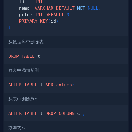
    id    
INT
,
    name  
VARCHAR
DEFAULT
NOT
NULL
,
    price 
INT
DEFAULT
0
PRIMARY
KEY
(
id
)
)
;
从数据库中删除表
DROP
TABLE
 t 
;
向表中添加新列
ALTER
TABLE
 t 
ADD
column
;
从表中删除列c
ALTER
TABLE
 t 
DROP
COLUMN
 c 
;
添加约束