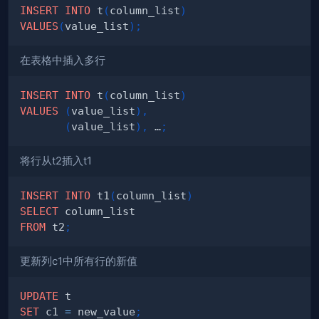
INSERT
INTO
 t
(
column_list
)
VALUES
(
value_list
)
;
在表格中插入多行
INSERT
INTO
 t
(
column_list
)
VALUES
(
value_list
)
,
(
value_list
)
,
 …
;
将行从t2插入t1
INSERT
INTO
 t1
(
column_list
)
SELECT
FROM
 t2
;
更新列c1中所有行的新值
UPDATE
SET
 c1 
=
 new_value
;