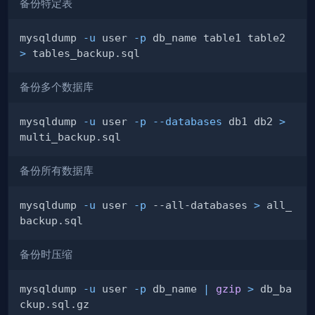
备份特定表
mysqldump 
-u
 user 
-p
 db_name table1 table2 
>
备份多个数据库
mysqldump 
-u
 user 
-p
--databases
 db1 db2 
>
备份所有数据库
mysqldump 
-u
 user 
-p
 --all-databases 
>
 all_
备份时压缩
mysqldump 
-u
 user 
-p
 db_name 
|
gzip
>
 db_ba