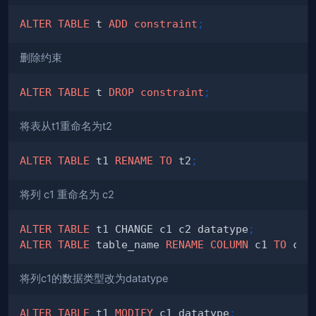
ALTER
TABLE
 t 
ADD
constraint
;
删除约束
ALTER
TABLE
 t 
DROP
constraint
;
将表从t1重命名为t2
ALTER
TABLE
 t1 
RENAME
TO
 t2
;
将列 c1 重命名为 c2
ALTER
TABLE
 t1 CHANGE c1 c2 datatype
;
ALTER
TABLE
 table_name 
RENAME
COLUMN
 c1 
TO
 c2
;
将列c1的数据类型改为datatype
ALTER
TABLE
 t1 
MODIFY
 c1 datatype
;