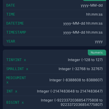
DATE
yyyy-MM-dd
TIME
hh:mm:ss
DATETIME
yyyy-MM-dd hh:mm:ss
TIMESTAMP
yyyy-MM-dd hh:mm:ss
YEAR
yyyy
Numeric
TINYINT x
Integer (-128 to 127)
SMALLINT x
Integer (-32768 to 32767)
MEDIUMINT 
Integer (-8388608 to 8388607)
x
INT x
Integer (-2147­483648 to 214748­3647)
Integer (-9223­372­036­854­775808 to
BIGINT x
922337­203­685­477­5807)