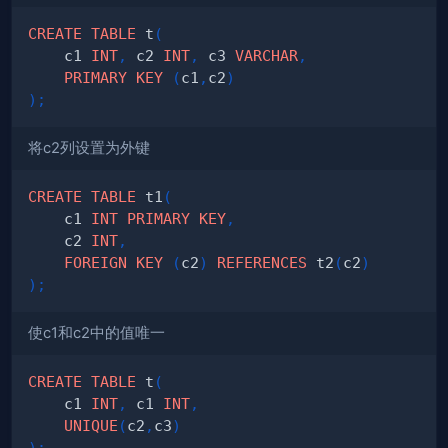
CREATE
TABLE
 t
(
    c1 
INT
,
 c2 
INT
,
 c3 
VARCHAR
,
PRIMARY
KEY
(
c1
,
c2
)
)
;
将c2列设置为外键
CREATE
TABLE
 t1
(
    c1 
INT
PRIMARY
KEY
,
    c2 
INT
,
FOREIGN
KEY
(
c2
)
REFERENCES
 t2
(
c2
)
)
;
使c1和c2中的值唯一
CREATE
TABLE
 t
(
    c1 
INT
,
 c1 
INT
,
UNIQUE
(
c2
,
c3
)
)
;