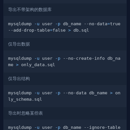
导出不带架构的数据库
mysqldump 
-u
 user 
-p
 db_name --no-data
=
true 
--add-drop-table
=
false 
>
仅导出数据
mysqldump 
-u
 user 
-p
 --no-create-info db_na
me 
>
仅导出结构
mysqldump 
-u
 user 
-p
 --no-data db_name 
>
 on
导出时忽略某些表
mysqldump 
-u
 user 
-p
 db_name --ignore-table