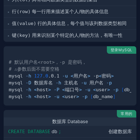
行(row)
每一行用来描述某个人/物的具体信息
值(value)
行的具体信息，每个值与该列数据类型相同
键(key)
用来识别某个特定的人/物的方法，有唯一性
登录MySQL
# 默认用户名<root>，-p 是密码，
# ⚠️参数后面不需要空格
mysql 
-h
127.0
.0.1 
-u
<
用户名
>
 -p
<
密码
>
mysql 
-D
 数据库名 
-h
 主机名 
-u
 用户名 
-p
mysql 
-h
<
host
>
-P
<
端口号
>
-u
<
user
>
-p
[
db_na
mysql 
-h
<
host
>
-u
<
user
>
-p
[
db_name
]
常用的
数据库 Database
CREATE DATABASE
db
;
创建
数据库