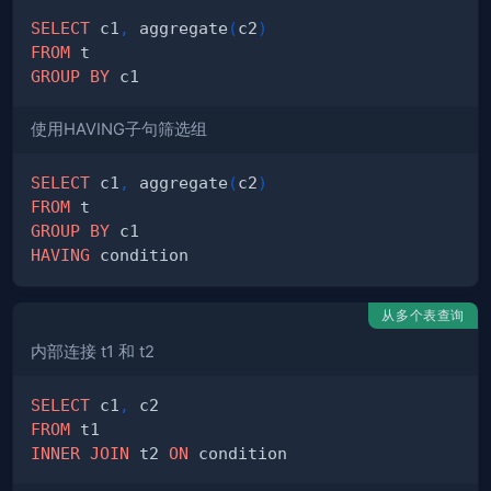
SELECT
 c1
,
 aggregate
(
c2
)
FROM
GROUP
BY
使用HAVING子句筛选组
SELECT
 c1
,
 aggregate
(
c2
)
FROM
GROUP
BY
HAVING
从多个表查询
内部连接 t1 和 t2
SELECT
 c1
,
FROM
INNER
JOIN
 t2 
ON