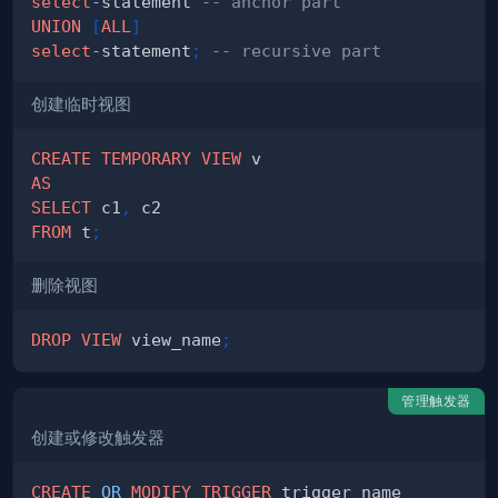
select
-
statement 
-- anchor part
UNION
[
ALL
]
select
-
statement
;
-- recursive part
创建临时视图
CREATE
TEMPORARY
VIEW
AS
SELECT
 c1
,
FROM
 t
;
删除视图
DROP
VIEW
 view_name
;
管理触发器
创建或修改触发器
CREATE
OR
MODIFY
TRIGGER