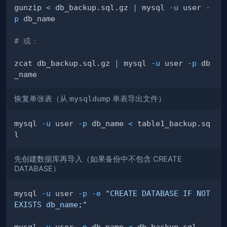
gunzip 
<
 db_backup.sql.gz 
|
 mysql 
-u
 user 
-
p
# 或：
zcat db_backup.sql.gz 
|
 mysql 
-u
 user 
-p
 db
恢复单张表（从
mysqldump
单表导出文件）
mysql 
-u
 user 
-p
 db_name 
<
 table1_backup.sq
先创建数据库再导入（如果备份中不包含 CREATE
DATABASE）
mysql 
-u
 user 
-p
-e
"CREATE DATABASE IF NOT 
EXISTS db_name;"
mysql 
-u
 user 
-p
 db_name 
<