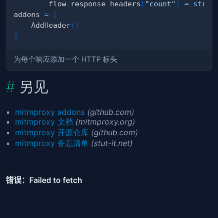
        flow
.
response
.
headers
[
"count"
]
=
str
(
s
addons 
=
[
    AddHeader
(
)
]
为每个响应添加一个 HTTP 标头
另见
mitmproxy addons
(github.com)
mitmproxy 文档
(mitmproxy.org)
mitmproxy 开源仓库
(github.com)
mitmproxy 备忘清单
(stut-it.net)