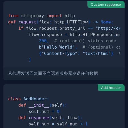
Custom response
from
 mitmproxy 
import
def
request
(
flow
:
 http
.
HTTPFlow
)
-
>
None
:
if
 flow
.
request
.
pretty_url 
==
"http://exam
        flow
.
response 
=
 http
.
HTTPResponse
.
make
200
,
# (optional) status code
b"Hello World"
,
# (optional) cont
{
"Content-Type"
:
"text/html"
}
# (
)
从代理发送回复而不向远程服务器发送任何数据
Add header
class
AddHeader
:
def
__init__
(
self
)
:
        self
.
num 
=
0
def
response
(
self
,
 flow
)
:
        self
.
num 
=
 self
.
num 
+
1