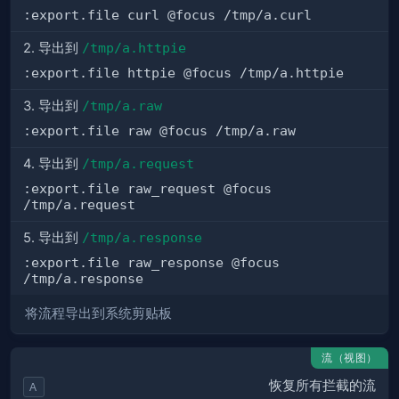
:export.file curl @focus /tmp/a.curl
2. 导出到
/tmp/a.httpie
:export.file httpie @focus /tmp/a.httpie
3. 导出到
/tmp/a.raw
:export.file raw @focus /tmp/a.raw
4. 导出到
/tmp/a.request
:export.file raw_request @focus
/tmp/a.request
5. 导出到
/tmp/a.response
:export.file raw_response @focus
/tmp/a.response
将流程导出到系统剪贴板
流（视图）
恢复所有拦截的流
A