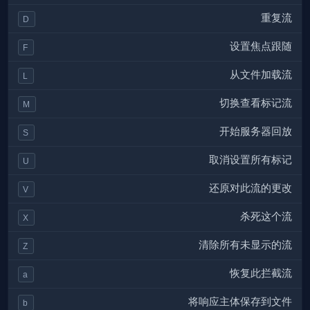
重复流
D
设置焦点跟随
F
从文件加载流
L
切换查看标记流
M
开始服务器回放
S
取消设置所有标记
U
还原对此流的更改
V
杀死这个流
X
清除所有未显示的流
Z
恢复此拦截流
a
将响应主体保存到文件
b