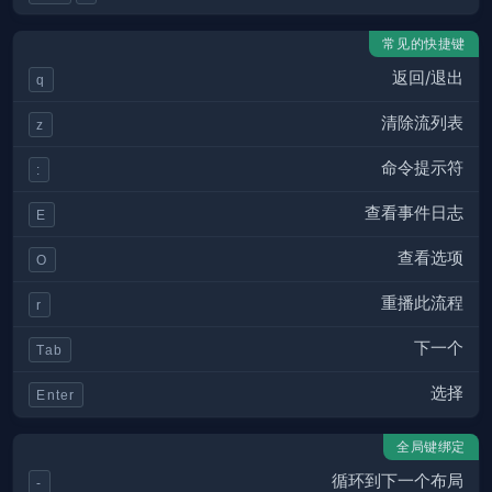
常见的快捷键
返回/退出
q
清除流列表
z
命令提示符
:
查看事件日志
E
查看选项
O
重播此流程
r
下一个
Tab
选择
Enter
全局键绑定
循环到下一个布局
-