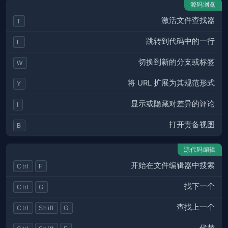
源码浏览
激活文件查找器
T
跳转到代码中的一行
L
切换到新的分支或标签
W
将 URL 扩展为其规范形式
Y
显示或隐藏对差异的评论
I
打开责备视图
B
源代码编辑
开始在文件编辑器中搜索
Ctrl
F
找下一个
Ctrl
G
查找上一个
Ctrl
Shift
G