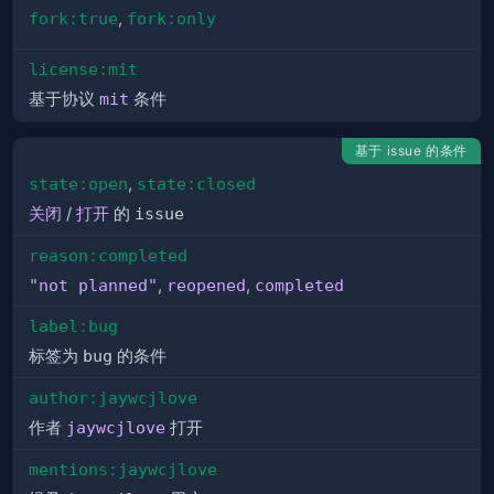
fork:true
,
fork:only
license:mit
基于协议
mit
条件
基于 issue 的条件
state:open
,
state:closed
关闭
/
打开
的
issue
reason:completed
"not planned"
,
reopened
,
completed
label:bug
标签为
bug
的条件
author:jaywcjlove
作者
jaywcjlove
打开
mentions:jaywcjlove