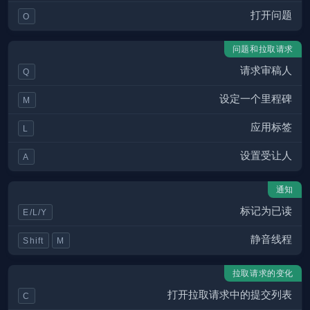
打开问题
O
问题和拉取请求
请求审稿人
Q
设定一个里程碑
M
应用标签
L
设置受让人
A
通知
标记为已读
E/L/Y
静音线程
Shift
M
拉取请求的变化
打开拉取请求中的提交列表
C