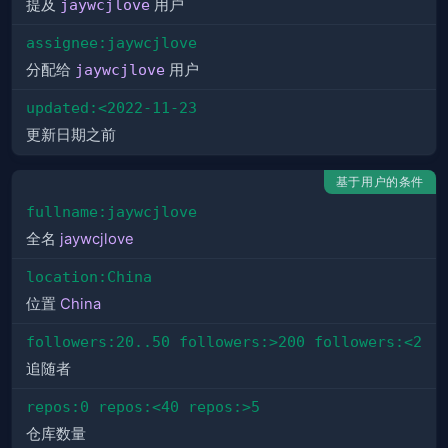
提及
jaywcjlove
用户
assignee:jaywcjlove
分配给
jaywcjlove
用户
updated:<2022-11-23
更新日期之前
基于用户的条件
fullname:jaywcjlove
全名
jaywcjlove
location:China
位置
China
followers:20..50 followers:>200 followers:<2
追随者
repos:0 repos:<40 repos:>5
仓库数量