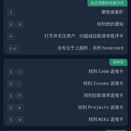
站点范围的快捷方式
聚焦搜索栏
S
转到您的通知
G
N
打开并关注用户、问题或拉取请求悬浮卡
H
当专注于上面时，关闭 hovercard
Esc
资料库
转到
Code
选项卡
G
C
转到
Issues
选项卡
G
I
转到拉取请求选项卡
G
P
转到
Projects
选项卡
G
B
转到
Wiki
选项卡
G
W