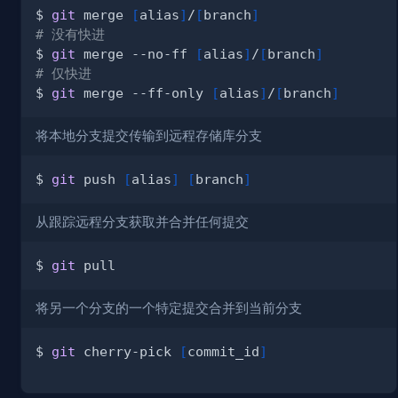
$ 
git
 merge 
[
alias
]
/
[
branch
]
# 没有快进
$ 
git
 merge --no-ff 
[
alias
]
/
[
branch
]
# 仅快进
$ 
git
 merge --ff-only 
[
alias
]
/
[
branch
]
将本地分支提交传输到远程存储库分支
$ 
git
 push 
[
alias
]
[
branch
]
从跟踪远程分支获取并合并任何提交
$ 
git
将另一个分支的一个特定提交合并到当前分支
$ 
git
 cherry-pick 
[
commit_id
]