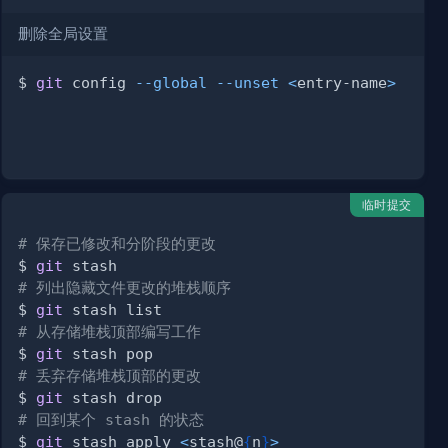
删除全局设置
$ 
git
 config 
--global
--unset
<
entry-name
>
临时提交
# 保存已修改和分阶段的更改
$ 
git
# 列出隐藏文件更改的堆栈顺序
$ 
git
# 从存储堆栈顶部编写工作
$ 
git
# 丢弃存储堆栈顶部的更改
$ 
git
# 回到某个 stash 的状态
$ 
git
 stash apply 
<
stash@
{
n
}
>