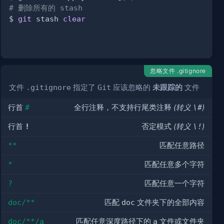
# 删除所有的 stash
$ 
git
 stash 
clear
忽略文件 .gitignore
文件
.gitignore
指定了
Git
应该忽略的
未跟踪的
文件
行首
#
全行注释，不支持行尾类注释
(转义
\#
)
行首
!
否定模式
(转义
\!
)
**
匹配任意路径
*
匹配任意多个字符
?
匹配任意一个字符
doc/**
匹配
doc
文件夹下的全部内容
doc/**/a
匹配任意深度路径下的
a
文件或文件夹