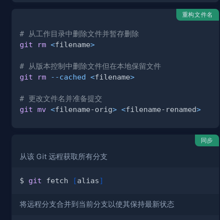
重构文件名
# 从工作目录中删除文件并暂存删除
git
rm
<
filename
>
# 从版本控制中删除文件但在本地保留文件
git
rm
--cached
<
filename
>
# 更改文件名并准备提交
git
mv
<
filename-orig
>
<
filename-renamed
>
同步
从该 Git 远程获取所有分支
$ 
git
 fetch 
[
alias
]
将远程分支合并到当前分支以使其保持最新状态