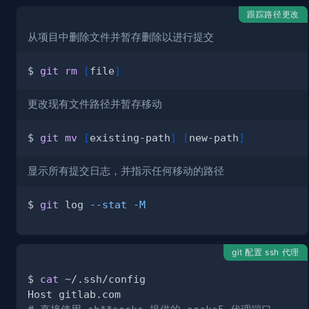
跟踪路径更改
从项目中删除文件并暂存删除以进行提交
$ 
git
rm
[
file
]
更改现有文件路径并暂存移动
$ 
git
mv
[
existing-path
]
[
new-path
]
显示所有提交日志，并指示任何移动的路径
$ 
git
 log 
--stat
-M
git 配置 ssh 代理
$ 
cat